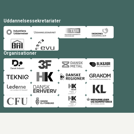
Uddannelsessekretariater
Organisationer
© Copyright 2026 Amukurs |
Powered by: MCB