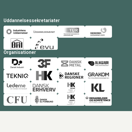
Uddannelsessekretariater
Organisationer
© Copyright 2026 Amukurs |
Powered by: MCB