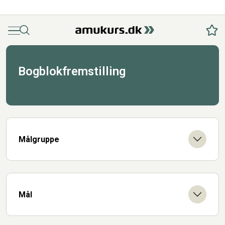
Menu
Søg
Fav
Bogblokfremstilling
Målgruppe
Mål