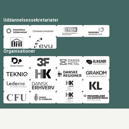
Uddannelsessekretariater
Organisationer
© Copyright 2026 Amukurs |
Powered by: MCB