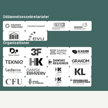
Uddannelsessekretariater
Organisationer
© Copyright 2026 Amukurs |
Powered by: MCB