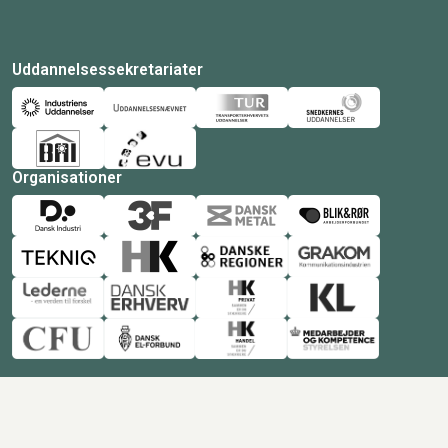
Uddannelsessekretariater
Organisationer
© Copyright 2026 Amukurs |
Powered by: MCB