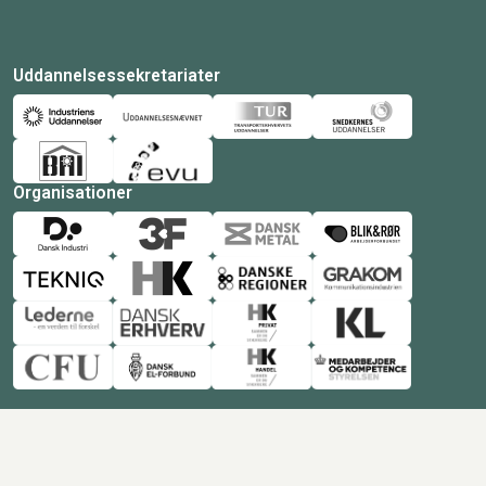
Uddannelsessekretariater
Organisationer
© Copyright 2026 Amukurs |
Powered by: MCB