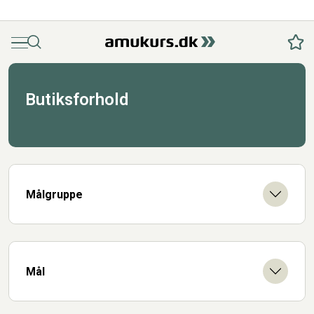
Menu
Søg
Fav
Butiksforhold
Målgruppe
Mål