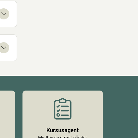
Kursusagent
Modtag en e-mail når der