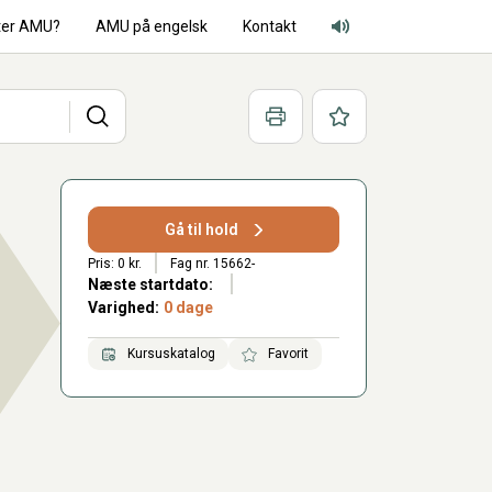
ter AMU?
AMU på engelsk
Kontakt
Adgang for alle lyd
Søg
Print
Favoritter
Gå til hold
Pris: 0 kr.
Fag nr. 15662-
Næste startdato:
Varighed:
0 dage
Kursuskatalog
Favorit