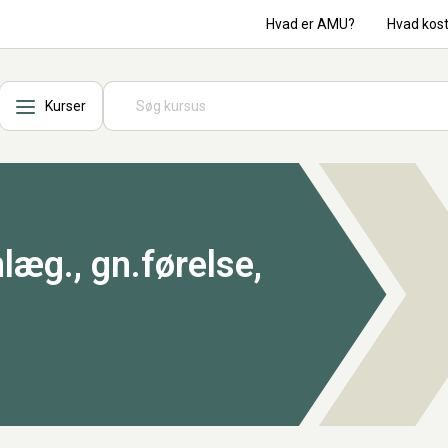
Hvad er AMU?
Hvad kos
Kurser
læg., gn.førelse,