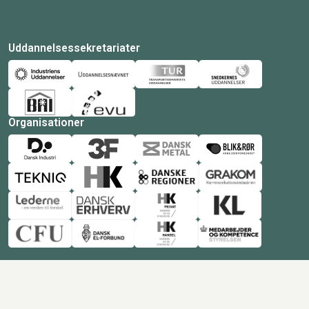
Uddannelsessekretariater
Organisationer
© Copyright 2026 Amukurs |
Powered by: MCB