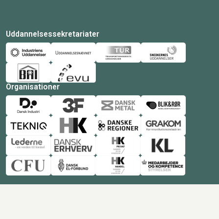
Uddannelsessekretariater
Organisationer
© Copyright 2026 Amukurs |
Powered by: MCB