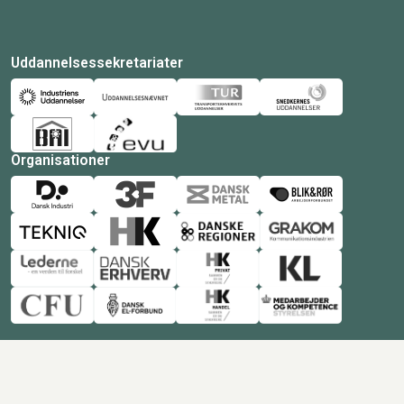
Uddannelsessekretariater
Organisationer
© Copyright 2026 Amukurs |
Powered by: MCB