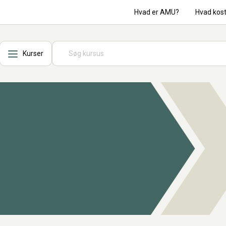
Hvad er AMU?
Hvad kos
Kurser