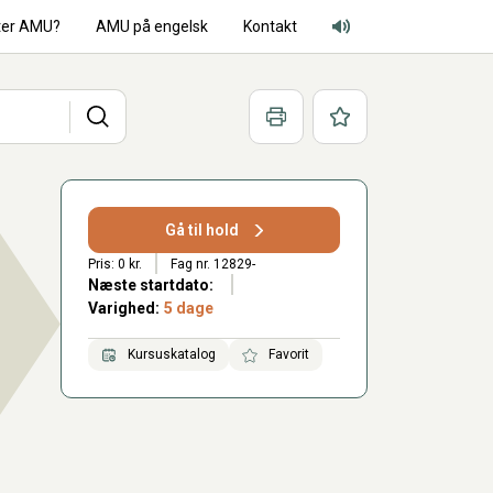
ter AMU?
AMU på engelsk
Kontakt
Adgang for alle lyd
Søg
Print
Favoritter
Gå til hold
Pris: 0 kr.
Fag nr. 12829-
Næste startdato:
Varighed:
5 dage
Kursuskatalog
Favorit