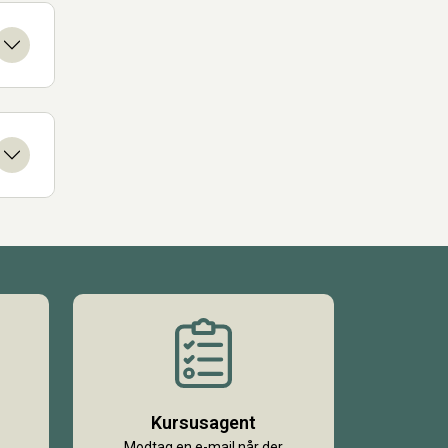
Kursusagent
Modtag en e-mail når der