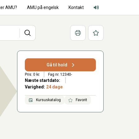
ter AMU?
AMU på engelsk
Kontakt
Adgang for alle lyd
Søg
Print
Favoritter
Gå til hold
Pris: 0 kr.
Fag nr. 12340-
Næste startdato:
Varighed:
24 dage
Kursuskatalog
Favorit