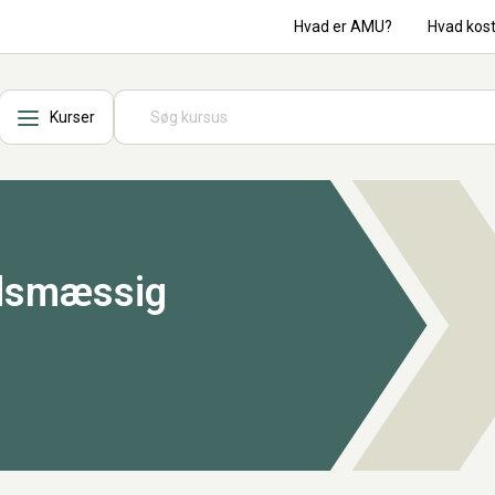
Hvad er AMU?
Hvad kos
Kurser
ndsmæssig