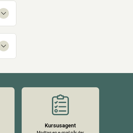
Kursusagent
Modtag en e-mail når der