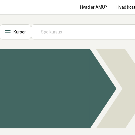
Hvad er AMU?
Hvad kos
Kurser