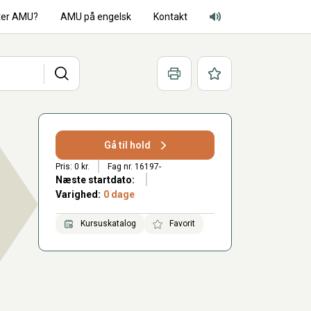
ter AMU?
AMU på engelsk
Kontakt
Adgang for alle lyd
Søg
Print
Favoritter
Gå til hold
Pris: 0 kr.
Fag nr. 16197-
Næste startdato:
Varighed:
0 dage
Kursuskatalog
Favorit