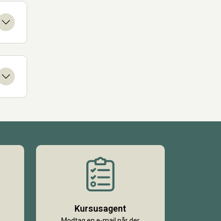
Kursusagent
Modtag en e-mail når der