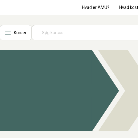
Hvad er AMU?
Hvad kos
Kurser