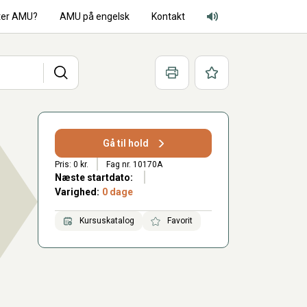
ter AMU?
AMU på engelsk
Kontakt
Adgang for alle lyd
Søg
Print
Favoritter
Gå til hold
Pris: 0 kr.
Fag nr. 10170A
Næste startdato:
Varighed:
0 dage
Kursuskatalog
Favorit