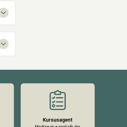
Kursusagent
Modtag en e-mail når der