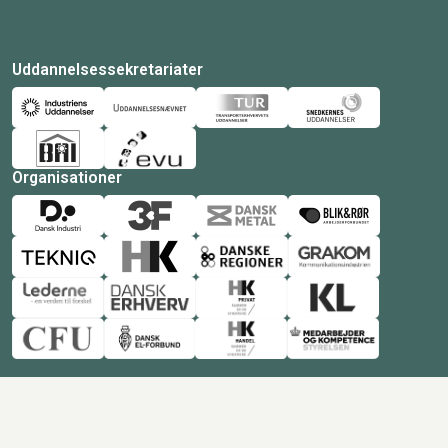
Uddannelsessekretariater
Organisationer
© Copyright 2026 Amukurs |
Powered by: MCB