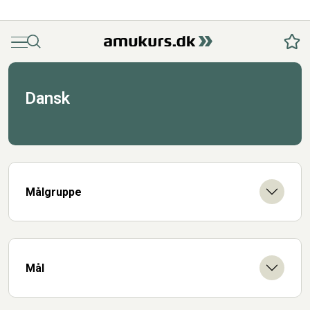
Menu
Søg
Fav
Dansk
Målgruppe
Mål