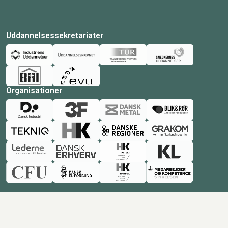
Uddannelsessekretariater
Organisationer
© Copyright 2026 Amukurs |
Powered by: MCB