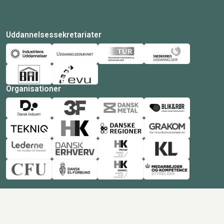
Uddannelsessekretariater
Organisationer
© Copyright 2026 Amukurs |
Powered by: MCB