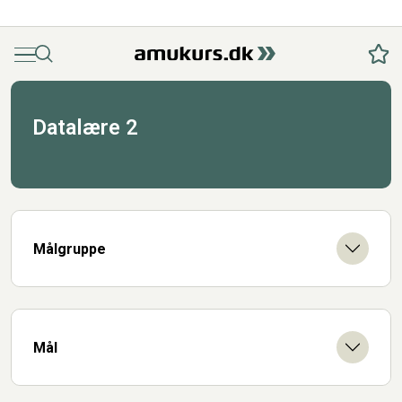
Menu
Søg
Fav
Datalære 2
Målgruppe
Mål