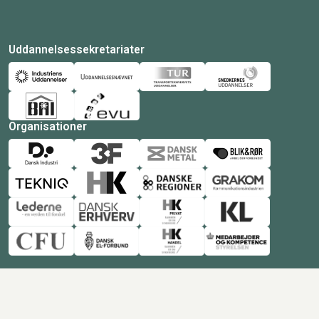
Uddannelsessekretariater
Organisationer
© Copyright 2026 Amukurs |
Powered by: MCB