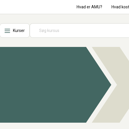
Hvad er AMU?
Hvad kos
Kurser