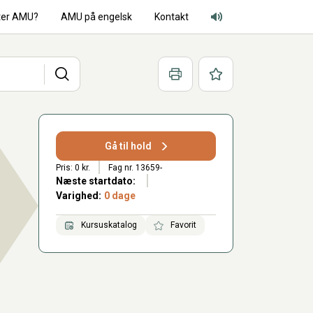
ter AMU?
AMU på engelsk
Kontakt
Adgang for alle lyd
Søg
Print
Favoritter
Gå til hold
Pris: 0 kr.
Fag nr. 13659-
Næste startdato:
Varighed:
0 dage
Kursuskatalog
Favorit