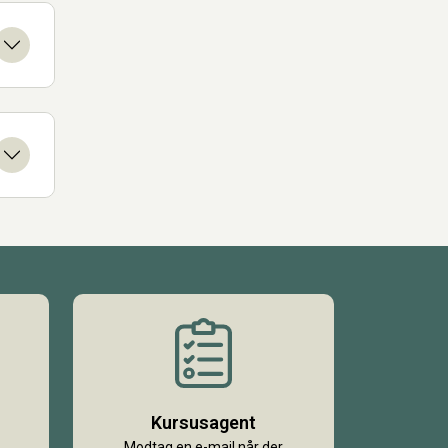
Kursusagent
Modtag en e-mail når der