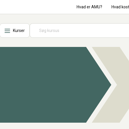
Hvad er AMU?
Hvad kos
Kurser