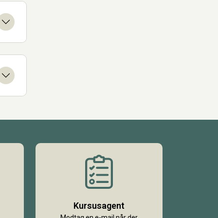
Kursusagent
Modtag en e-mail når der