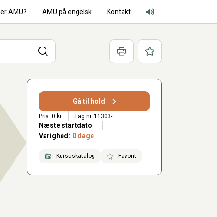
ter AMU?
AMU på engelsk
Kontakt
Adgang for alle lyd
Søg
Print
Favoritter
Gå til hold
Pris: 0 kr.
Fag nr. 11303-
Næste startdato:
Varighed:
0 dage
Kursuskatalog
Favorit