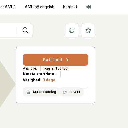
ter AMU?
AMU på engelsk
Kontakt
Adgang for alle lyd
Søg
Print
Favoritter
Gå til hold
Pris: 0 kr.
Fag nr. 15642C
Næste startdato:
Varighed:
0 dage
Kursuskatalog
Favorit