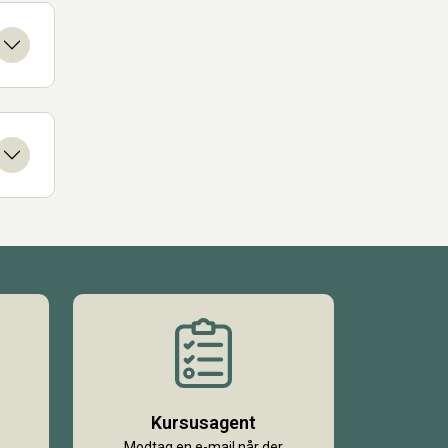
Kursusagent
Modtag en e-mail når der