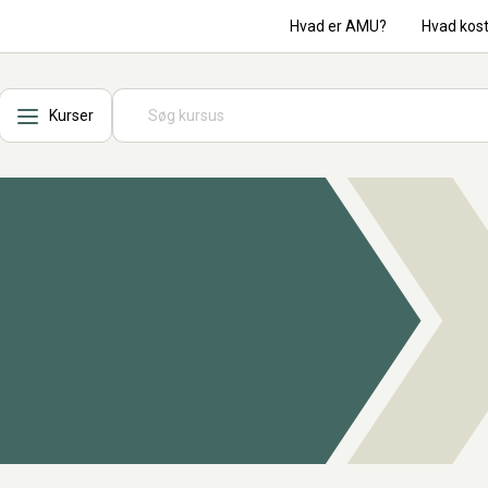
Hvad er AMU?
Hvad kos
Kurser