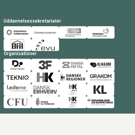
Uddannelsessekretariater
Organisationer
© Copyright 2026 Amukurs |
Powered by: MCB