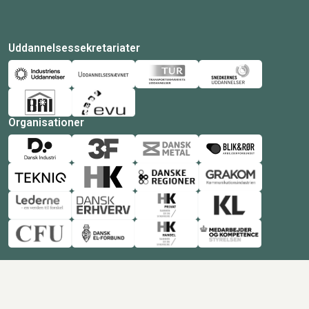
Uddannelsessekretariater
Organisationer
© Copyright 2026 Amukurs |
Powered by: MCB