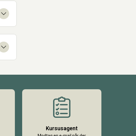
Kursusagent
Modtag en e-mail når der