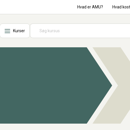
Hvad er AMU?
Hvad kos
Kurser