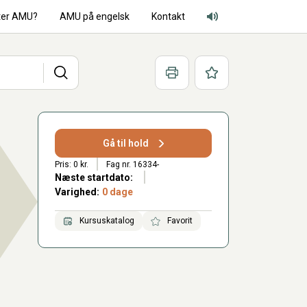
ter AMU?
AMU på engelsk
Kontakt
Adgang for alle lyd
Søg
Print
Favoritter
Gå til hold
Pris: 0 kr.
Fag nr. 16334-
Næste startdato:
Varighed:
0 dage
Kursuskatalog
Favorit