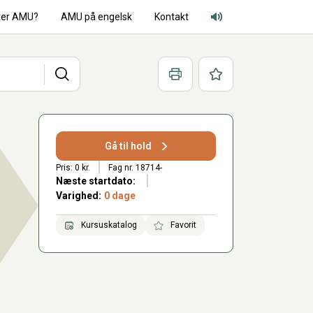
ter AMU?
AMU på engelsk
Kontakt
Adgang for alle lyd
Søg
Print
Favoritter
Gå til hold
Pris: 0 kr.
Fag nr. 18714-
Næste startdato:
Varighed:
0 dage
Kursuskatalog
Favorit