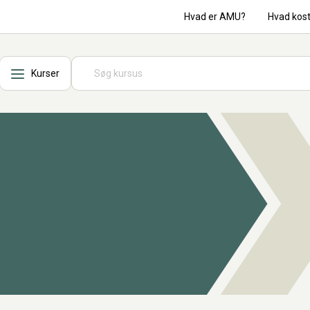
Hvad er AMU?
Hvad kos
Kurser