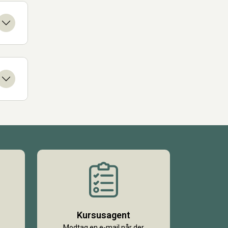
Kursusagent
Modtag en e-mail når der