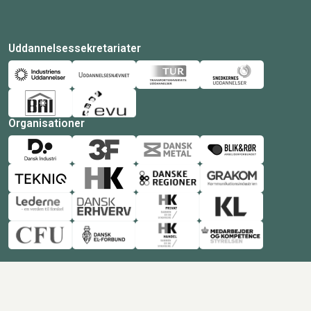
Uddannelsessekretariater
Organisationer
© Copyright 2026 Amukurs |
Powered by: MCB