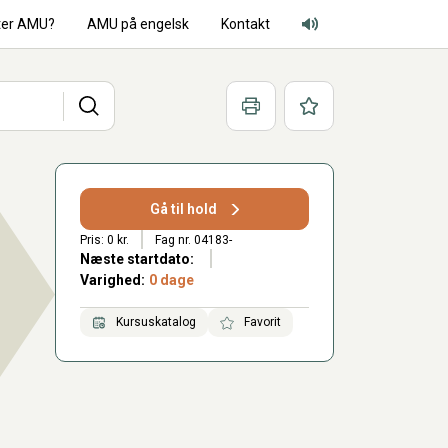
ter AMU?
AMU på engelsk
Kontakt
Adgang for alle lyd
Søg
Print
Favoritter
Gå til hold
Pris: 0 kr.
Fag nr. 04183-
Næste startdato:
Varighed:
0 dage
Kursuskatalog
Favorit