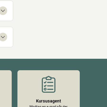
Kursusagent
Modtag en e-mail når der