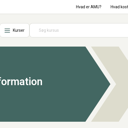
Hvad er AMU?
Hvad kos
Kurser
formation