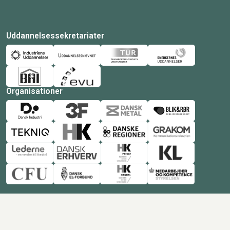
Uddannelsessekretariater
Organisationer
© Copyright 2026 Amukurs |
Powered by: MCB