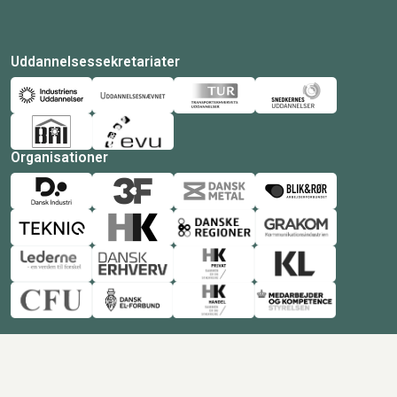
Uddannelsessekretariater
Organisationer
© Copyright 2026 Amukurs |
Powered by: MCB