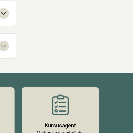
Kursusagent
Modtag en e-mail når der