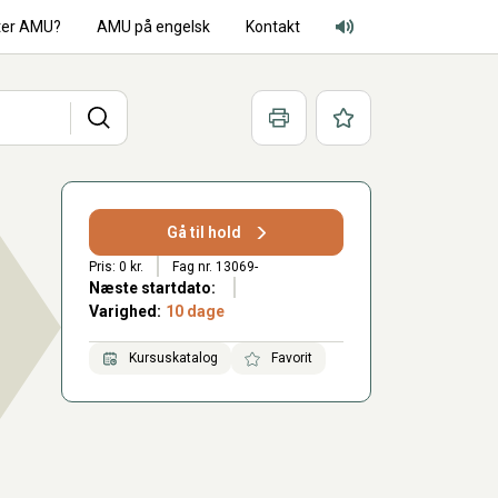
ter AMU?
AMU på engelsk
Kontakt
Adgang for alle lyd
Søg
Print
Favoritter
Gå til hold
Pris: 0 kr.
Fag nr. 13069-
Næste startdato:
Varighed:
10 dage
Kursuskatalog
Favorit