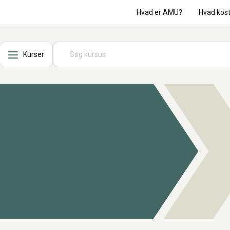
Hvad er AMU?
Hvad kos
Kurser