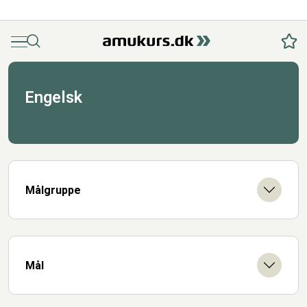
Menu
Søg
Fav
Engelsk
Målgruppe
Mål