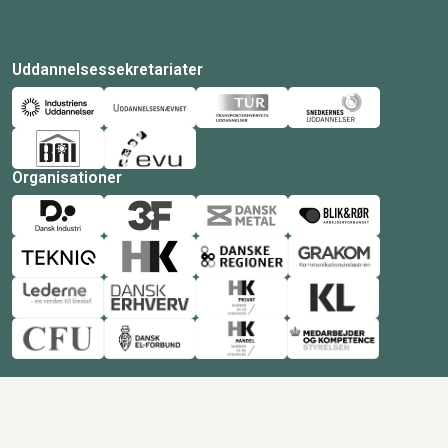
Uddannelsessekretariater
Organisationer
© Copyright 2026 Amukurs |
Powered by: MCB