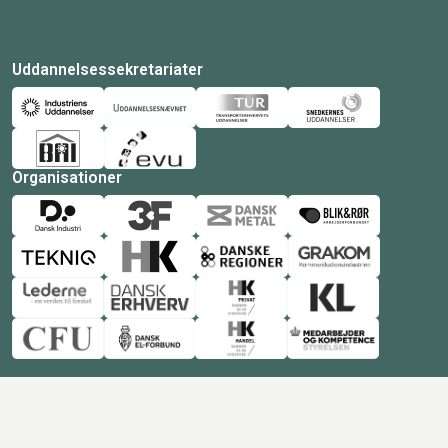
Uddannelsessekretariater
Organisationer
© Copyright 2026 Amukurs |
Powered by: MCB