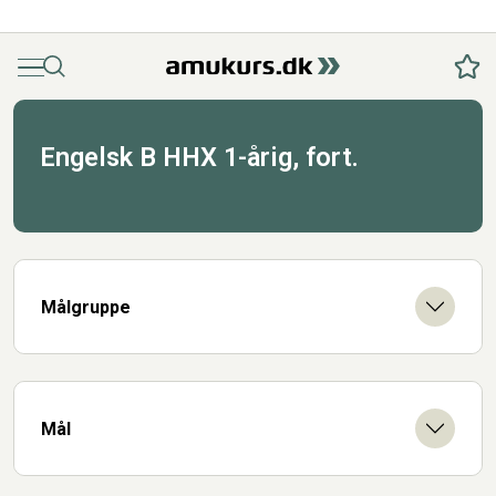
Menu
Søg
Fav
Engelsk B HHX 1-årig, fort.
Målgruppe
Mål