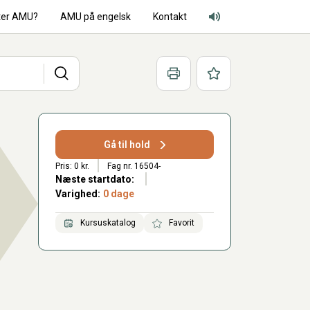
ter AMU?
AMU på engelsk
Kontakt
Adgang for alle lyd
Søg
Print
Favoritter
Gå til hold
Pris: 0 kr.
Fag nr. 16504-
Næste startdato:
Varighed:
0 dage
Kursuskatalog
Favorit