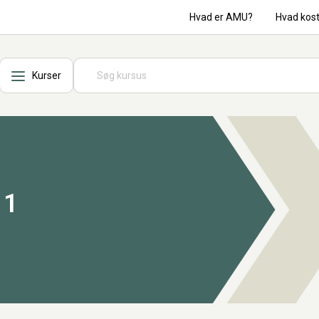
Hvad er AMU?
Hvad kos
Kurser
 1