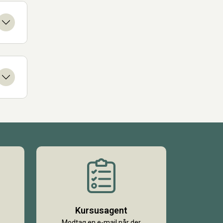
Kursusagent
Modtag en e-mail når der