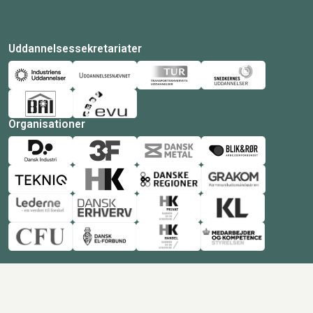
Uddannelsessekretariater
Organisationer
© Copyright 2026 Amukurs |
Powered by: MCB