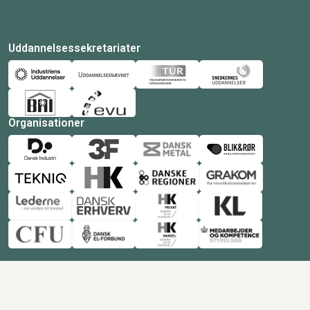
Uddannelsessekretariater
Organisationer
© Copyright 2026 Amukurs |
Powered by: MCB