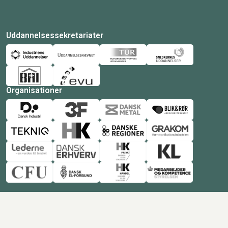
Uddannelsessekretariater
Organisationer
© Copyright 2026 Amukurs |
Powered by: MCB