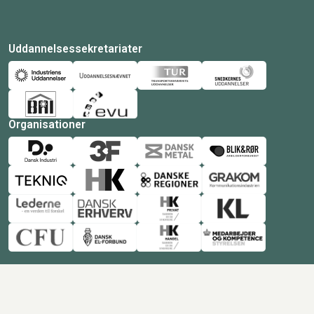
Uddannelsessekretariater
Organisationer
© Copyright 2026 Amukurs |
Powered by: MCB