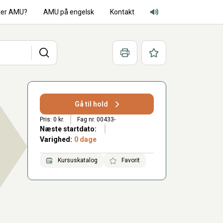
ter AMU?
AMU på engelsk
Kontakt
Adgang for alle lyd
Søg
Print
Favoritter
Gå til hold
Pris: 0 kr.
Fag nr. 00433-
Næste startdato:
Varighed:
0 dage
Kursuskatalog
Favorit