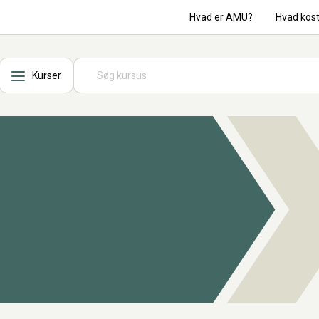
Hvad er AMU?
Hvad kos
Kurser