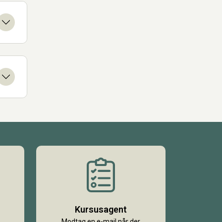
Kursusagent
Modtag en e-mail når der