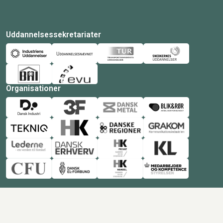
Uddannelsessekretariater
Organisationer
© Copyright 2026 Amukurs |
Powered by: MCB