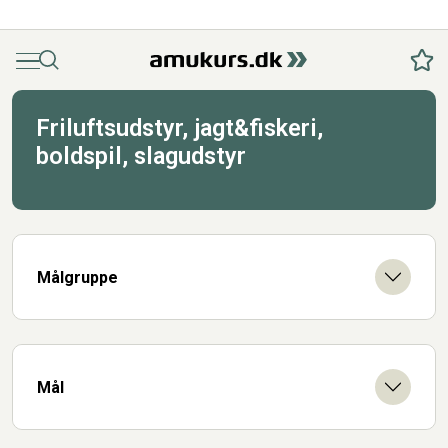
Menu
Søg
Fav
Friluftsudstyr, jagt&fiskeri,
boldspil, slagudstyr
Målgruppe
Mål