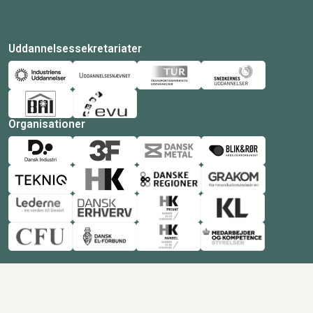
Uddannelsessekretariater
Organisationer
© Copyright 2026 Amukurs |
Powered by: MCB