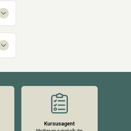
Kursusagent
Modtag en e-mail når der