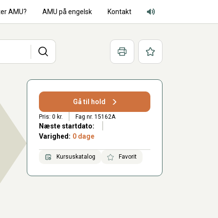
ter AMU?
AMU på engelsk
Kontakt
Adgang for alle lyd
Søg
Print
Favoritter
Gå til hold
Pris: 0 kr.
Fag nr. 15162A
Næste startdato:
Varighed:
0 dage
Kursuskatalog
Favorit