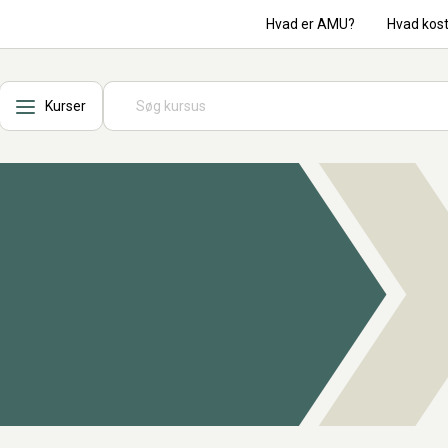
Hvad er AMU?
Hvad kos
Kurser