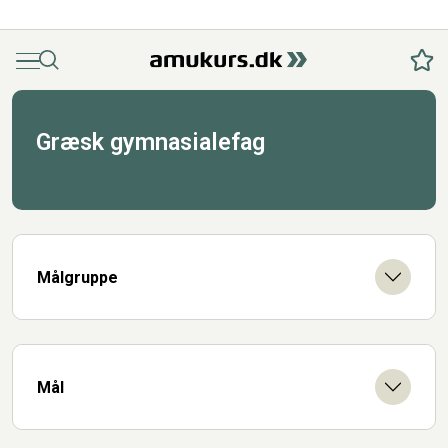
Menu
Søg
Fav
Græsk gymnasialefag
Målgruppe
Mål