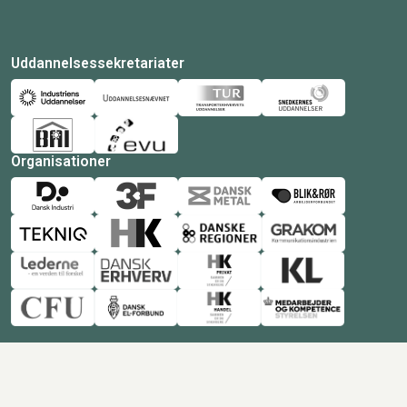
Uddannelsessekretariater
Organisationer
© Copyright 2026 Amukurs |
Powered by: MCB