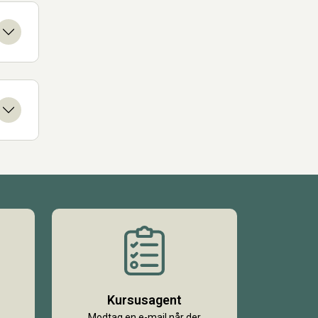
Kursusagent
Modtag en e-mail når der