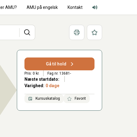
ter AMU?
AMU på engelsk
Kontakt
Adgang for alle lyd
Søg
Print
Favoritter
Gå til hold
Pris: 0 kr.
Fag nr. 13681-
Næste startdato:
Varighed:
0 dage
Kursuskatalog
Favorit