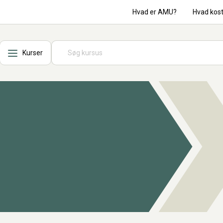
Hvad er AMU?
Hvad kos
Kurser