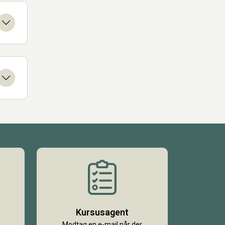
Kursusagent
Modtag en e-mail når der