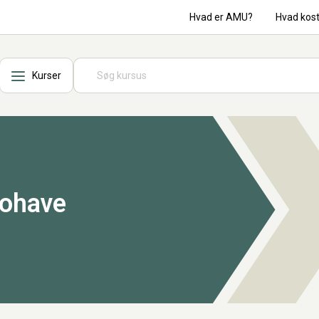
Hvad er AMU?
Hvad kos
Kurser
bohave