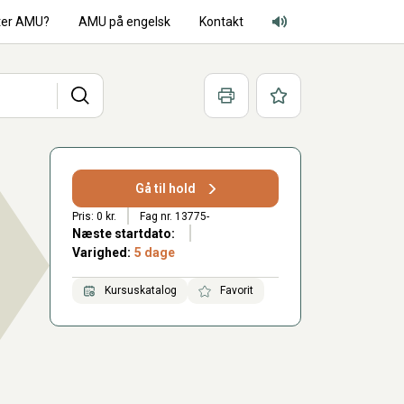
ter AMU?
AMU på engelsk
Kontakt
Adgang for alle lyd
Søg
Print
Favoritter
Gå til hold
Pris: 0 kr.
Fag nr. 13775-
Næste startdato:
Varighed:
5 dage
Kursuskatalog
Favorit