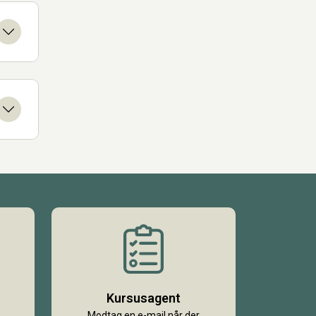
Kursusagent
Modtag en e-mail når der