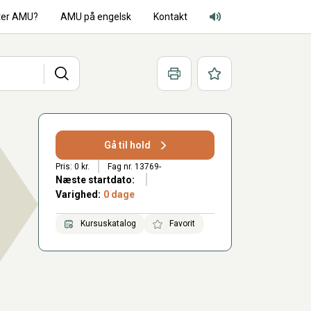
ter AMU?
AMU på engelsk
Kontakt
Adgang for alle lyd
Søg
Print
Favoritter
Gå til hold
Pris: 0 kr.
Fag nr. 13769-
Næste startdato:
Varighed:
0 dage
Kursuskatalog
Favorit