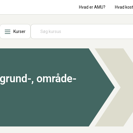
Hvad er AMU?
Hvad kos
Kurser
 grund-, område-