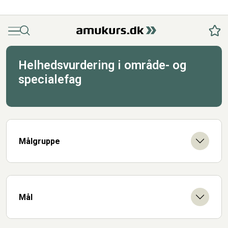
Menu
Søg
Fav
Helhedsvurdering i område- og
specialefag
Målgruppe
Mål