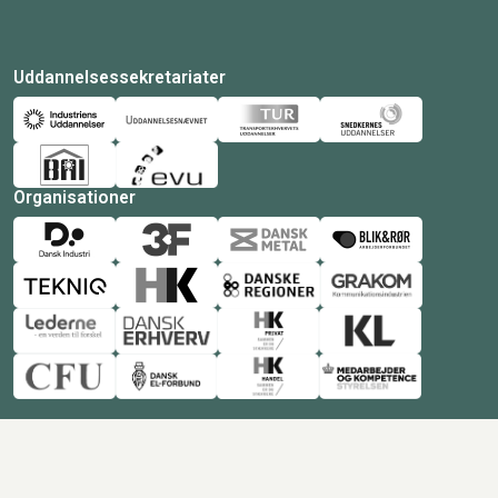
Uddannelsessekretariater
Organisationer
© Copyright 2026 Amukurs |
Powered by: MCB