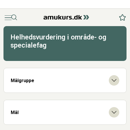
Menu
Søg
Fav
Helhedsvurdering i område- og
specialefag
Målgruppe
Mål