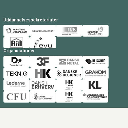
Uddannelsessekretariater
Organisationer
© Copyright 2026 Amukurs |
Powered by: MCB