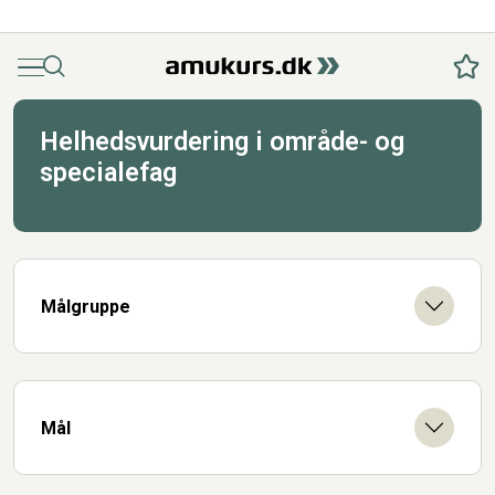
Menu
Søg
Fav
Helhedsvurdering i område- og
specialefag
Målgruppe
Mål