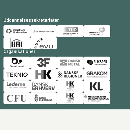
Uddannelsessekretariater
Organisationer
© Copyright 2026 Amukurs |
Powered by: MCB