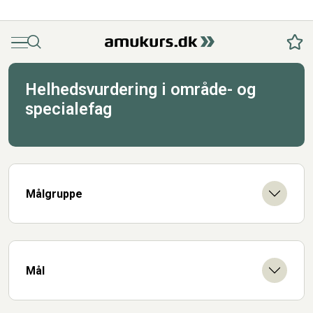
Menu
Søg
Fav
Helhedsvurdering i område- og
specialefag
Målgruppe
Mål