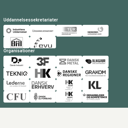
Uddannelsessekretariater
Organisationer
© Copyright 2026 Amukurs |
Powered by: MCB