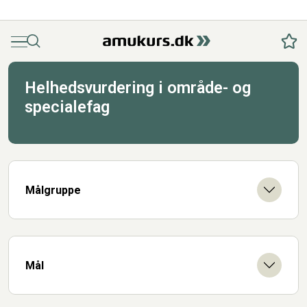
Menu
Søg
Fav
Helhedsvurdering i område- og
specialefag
Målgruppe
Mål