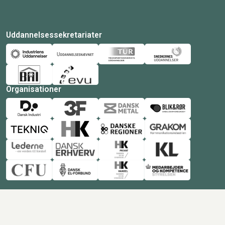
Uddannelsessekretariater
Organisationer
© Copyright 2026 Amukurs |
Powered by: MCB